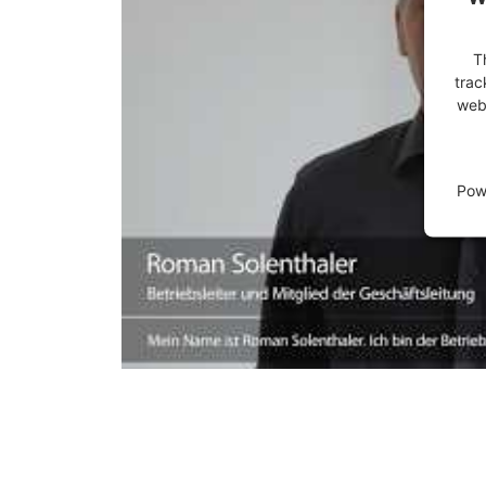
T
trac
webs
Pow