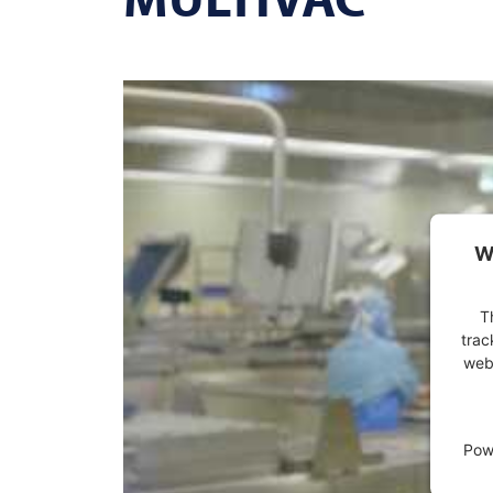
W
T
trac
webs
Pow