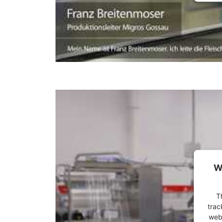
W
T
trac
webs