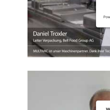
Pow
W