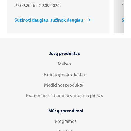
27.09.2026 – 29.09.2026
18.1
Sužinoti daugiau, sužinok daugiau
Suži
Jūsų produktas
Maisto
Farmacijos produktai
Medicinos produktai
Pramoninės ir buitinio vartojimo prekės
Mūsų sprendimai
Programos