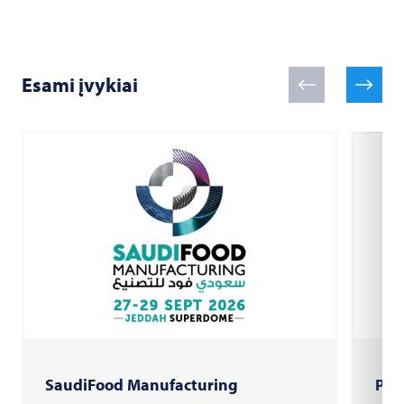
Esami įvykiai
SaudiFood Manufacturing
PAC