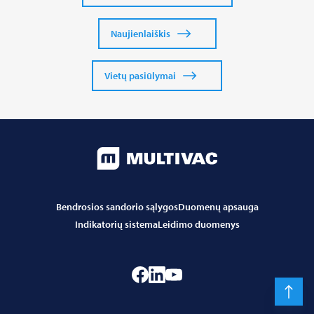
Naujienlaiškis
Vietų pasiūlymai
Bendrosios sandorio sąlygos
Duomenų apsauga
Indikatorių sistema
Leidimo duomenys