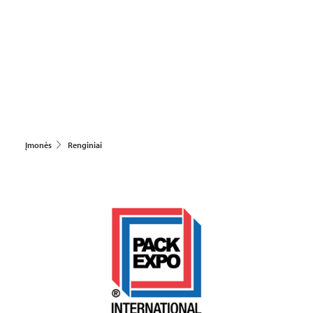
Įmonės
Renginiai