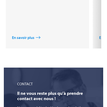
En savoir plus
En s
CONTACT
Il ne vous reste plus qu'à prendre
contact avec nous !