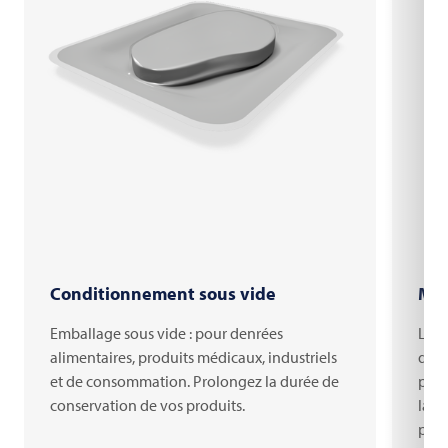
Conditionnement sous vide
MAP
Emballage sous vide : pour denrées
Les 
alimentaires, produits médicaux, industriels
déch
et de consommation. Prolongez la durée de
prot
conservation de vos produits.
la d
parf