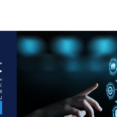
حل
ح
تج
ال
لم