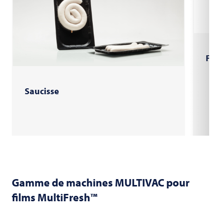
Fil
Saucisse
Gamme de machines
MULTIVAC
pour
films MultiFresh™