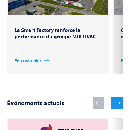
La Smart Factory renforce la
Cou
performance du groupe MULTIVAC
nou
En savoir plus
En s
Événements actuels