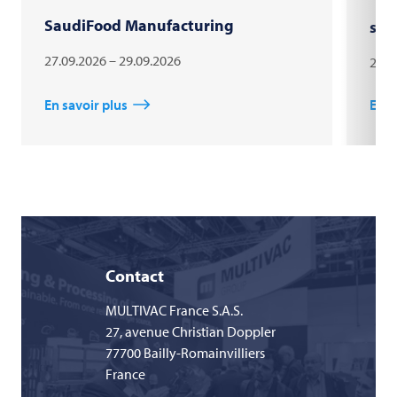
SaudiFood Manufacturing
süd
27.09.2026 – 29.09.2026
24.1
En savoir plus
En s
Contact
MULTIVAC
France S.A.S.
27, avenue Christian Doppler
77700 Bailly-Romainvilliers
France