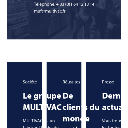
Téléphone: + 33 (0)1 64 12 13 14
muf@multivac.fr
Société
Réussites
Presse
Le groupe
De
Derniè
MULTIVAC
clients du
actual
monde
MULTIVAC
est un
Vous trouvere
fabricant leader de
les toutes der