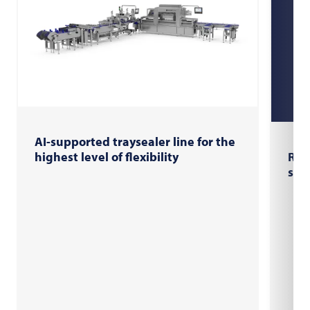
AI-supported traysealer line for the
RX 
highest level of flexibility
sus