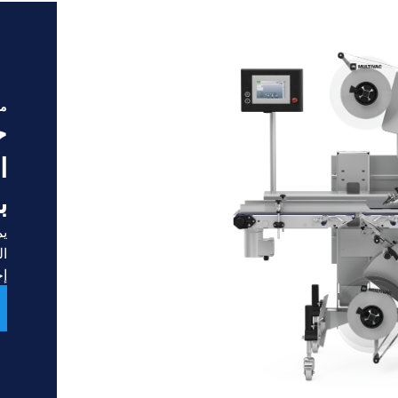
مص
ح
ا
ب
يم
ال
إج