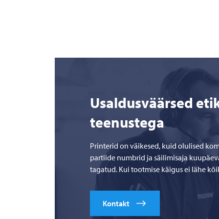
Usaldusväärsed eti
teenustega
Printerid on väikesed, kuid olulised k
partiide numbrid ja säilimisaja kuupäev
tagatud. Kui tootmise käigus ei lähe kõi
Kontakt