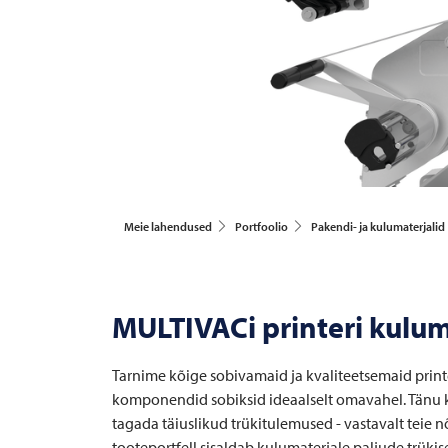
Meie lahendused
Portfoolio
Pakendi- ja kulumaterjalid
MULTIVACi printeri kuluma
Tarnime kõige sobivamaid ja kvaliteetsemaid printe
komponendid sobiksid ideaalselt omavahel. Tänu 
tagada täiuslikud trükitulemused - vastavalt teie 
tooteportfell sisaldab kulumaterjale paljude trükis