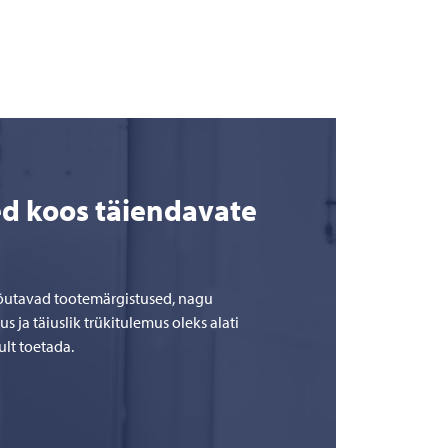
ed koos täiendavate
nõutavad tootemärgistused, nagu
 ja täiuslik trükitulemus oleks alati
ult toetada.