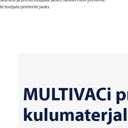
te tootjate printerite jaoks.
MULTIVACi pr
kulumaterjal