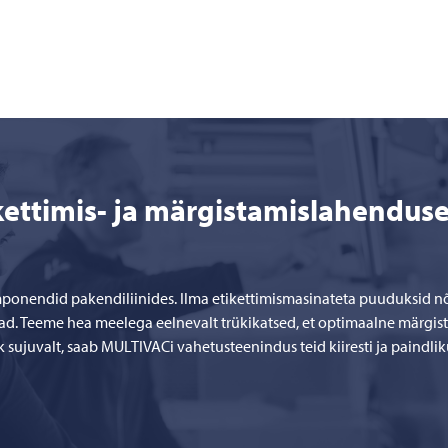
kettimis- ja märgistamislahendus
omponendid pakendiliinides. Ilma etikettimismasinateta puuduksid 
ad. Teeme hea meelega eelnevalt trükikatsed, et optimaalne märgistus
k sujuvalt, saab MULTIVACi vahetusteenindus teid kiiresti ja paindlik