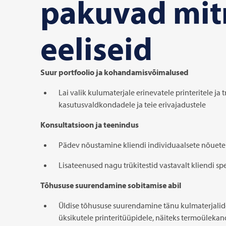
pakuvad mi
eeliseid
Suur portfoolio ja kohandamisvõimalused
Lai valik kulumaterjale erinevatele printeritele ja tr
kasutusvaldkondadele ja teie erivajadustele
Konsultatsioon ja teenindus
Pädev nõustamine kliendi individuaalsete nõuete 
Lisateenused nagu trükitestid vastavalt kliendi spe
Tõhususe suurendamine sobitamise abil
Üldise tõhususe suurendamine tänu kulmaterjalide
üksikutele printeritüüpidele, näiteks termoüleka