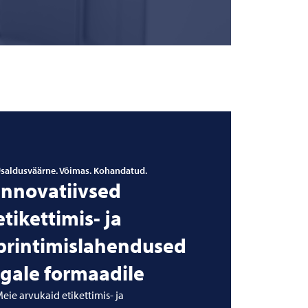
saldusväärne. Võimas. Kohandatud.
Innovatiivsed
etikettimis- ja
printimislahendused
igale formaadile
eie arvukaid etikettimis- ja