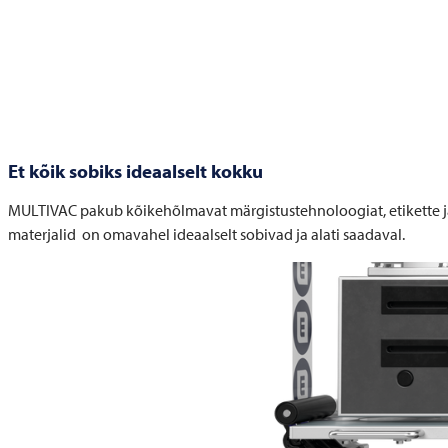
Et kõik sobiks ideaalselt kokku
MULTIVAC
pakub kõikehõlmavat märgistustehnoloogiat, etikette ja 
materjalid on omavahel ideaalselt sobivad ja alati saadaval.