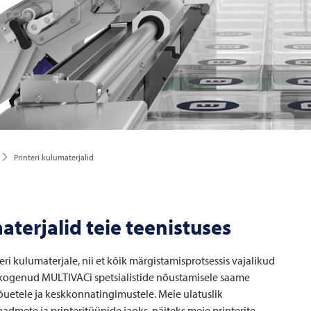
Printeri kulumaterjalid
terjalid teie teenistuses
ri kulumaterjale, nii et kõik märgistamisprotsessis vajalikud
kogenud MULTIVACi spetsialistide nõustamisele saame
nõuetele ja keskkonnatingimustele. Meie ulatuslik
eadmete ja printeritüüpide jaoks, näiteks meie printerite