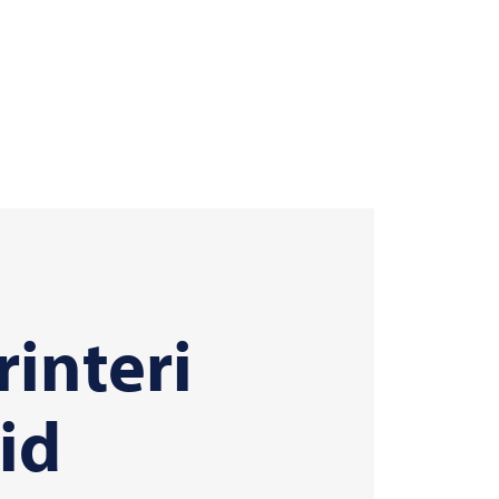
interi
id