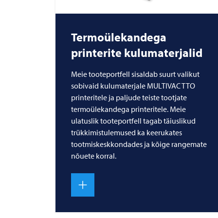
Termoülekandega
printerite kulumaterjalid
Meie tooteportfell sisaldab suurt valikut
sobivaid kulumaterjale MULTIVAC TTO
printeritele ja paljude teiste tootjate
termoülekandega printeritele. Meie
ulatuslik tooteportfell tagab täiuslikud
trükkimistulemused ka keerukates
tootmiskeskkondades ja kõige rangemate
nõuete korral.