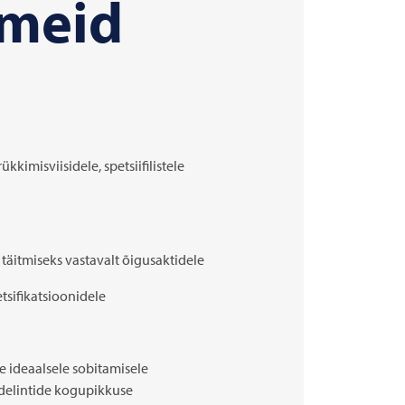
tmeid
ükkimisviisidele, spetsiifilistele
täitmiseks vastavalt õigusaktidele
tsifikatsioonidele
 ideaalsele sobitamisele
ndelintide kogupikkuse