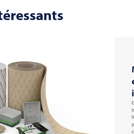
ntéressants
E
b
f
p
c