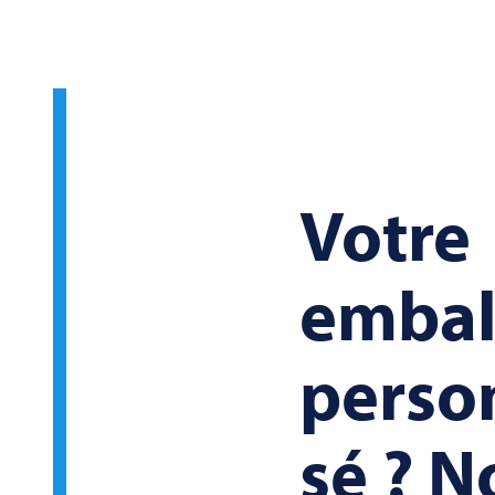
Votre
embal
perso
sé ? N