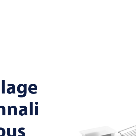
lage
nnali
ous