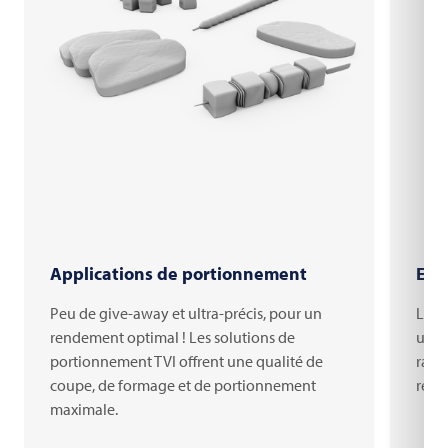
Applications de portionnement
Emb
Peu de give-away et ultra-précis, pour un
Les 
rendement optimal ! Les solutions de
une 
portionnement TVI offrent une qualité de
rapp
coupe, de formage et de portionnement
rétra
maximale.