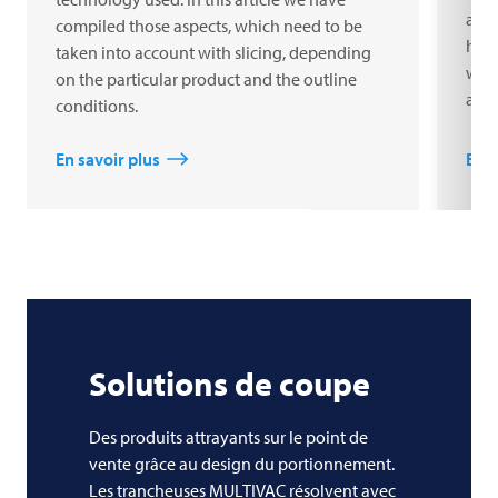
are 
compiled those aspects, which need to be
how 
taken into account with slicing, depending
what
on the particular product and the outline
acco
conditions.
En savoir plus
En s
Solutions de coupe
Des produits attrayants sur le point de
vente grâce au design du portionnement.
Les trancheuses
MULTIVAC
résolvent avec