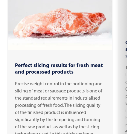
Opt
acc
sli
Perfect slicing results for fresh meat
Toda
and processed products
in c
diff
Precise weight control in the portioning and
Goud
slicing of meat or sausage products is one of
pack
the standard requirements in industrialised
whic
processing of fresh food. The slicing quality
in t
of the finished product is influenced
high
significantly by the tempering and forming
must
of the raw product, as well as by the slicing
flex
technology used. In this article we have