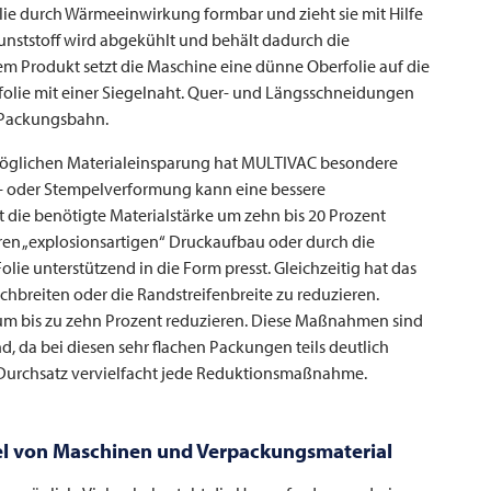
ie durch Wärmeeinwirkung formbar und zieht sie mit Hilfe
nststoff wird abgekühlt und behält dadurch die
em Produkt setzt die Maschine eine dünne Oberfolie auf die
olie mit einer Siegelnaht. Quer- und Längsschneidungen
r Packungsbahn.
möglichen Materialeinsparung hat
MULTIVAC
besondere
ns- oder Stempelverformung kann eine bessere
t die benötigte Materialstärke um zehn bis 20 Prozent
ren „explosionsartigen“ Druckaufbau oder durch die
lie unterstützend in die Form presst. Gleichzeitig hat das
breiten oder die Randstreifenbreite zu reduzieren.
um bis zu zehn Prozent reduzieren. Diese Maßnahmen sind
da bei diesen sehr flachen Packungen teils deutlich
Durchsatz vervielfacht jede Reduktionsmaßnahme.
el von Maschinen und Verpackungsmaterial