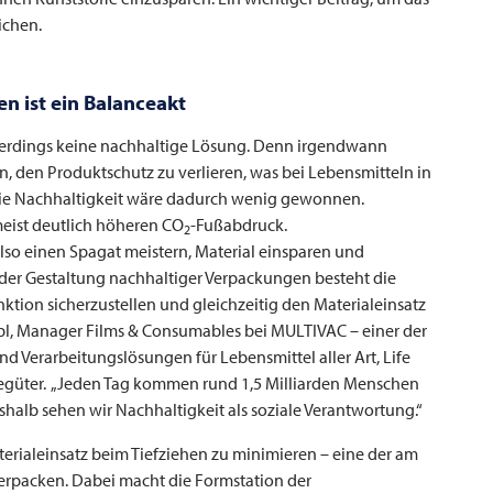
ichen.
n ist ein Balanceakt
llerdings keine nachhaltige Lösung. Denn irgendwann
, den Produktschutz zu verlieren, was bei Lebensmitteln in
 die Nachhaltigkeit wäre dadurch wenig gewonnen.
meist deutlich höheren CO
-Fußabdruck.
2
so einen Spagat meistern, Material einsparen und
i der Gestaltung nachhaltiger Verpackungen besteht die
ktion sicherzustellen und gleichzeitig den Materialeinsatz
pl, Manager Films & Consumables bei
MULTIVAC
– einer der
 Verarbeitungslösungen für Lebensmittel aller Art, Life
iegüter. „Jeden Tag kommen rund 1,5 Milliarden Menschen
halb sehen wir Nachhaltigkeit als soziale Verantwortung.“
terialeinsatz beim Tiefziehen zu minimieren – eine der am
erpacken. Dabei macht die Formstation der