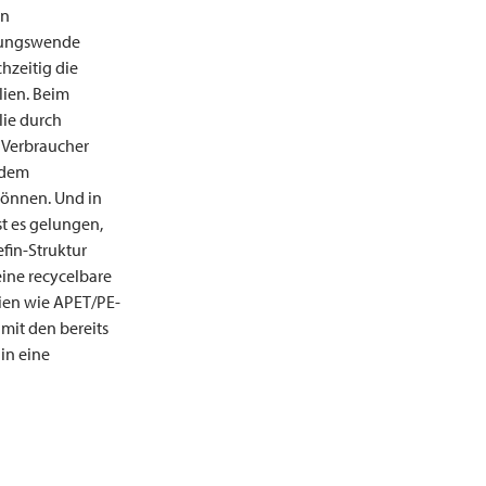
en
ckungswende
hzeitig die
lien. Beim
lie durch
 Verbraucher
 dem
können. Und in
t es gelungen,
efin-Struktur
eine recycelbare
lien wie APET/PE-
 mit den bereits
in eine