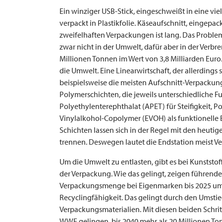
Ein winziger USB-Stick, eingeschweißt in eine vi
verpackt in Plastikfolie. Käseaufschnitt, eingepac
zweifelhaften Verpackungen ist lang. Das Problem
zwar nicht in der Umwelt, dafür aber in der Verb
Millionen Tonnen im Wert von 3,8 Milliarden Euro
die Umwelt. Eine Linearwirtschaft, der allerdings
beispielsweise die meisten Aufschnitt-Verpackun
Polymerschichten, die jeweils unterschiedliche 
Polyethylenterephthalat (APET) für Steifigkeit, Po
Vinylalkohol-Copolymer (EVOH) als funktionelle B
Schichten lassen sich in der Regel mit den heut
trennen. Deswegen lautet die Endstation meist 
Um die Umwelt zu entlasten, gibt es bei Kunstst
der Verpackung. Wie das gelingt, zeigen führende
Verpackungsmenge bei Eigenmarken bis 2025 um 
Recyclingfähigkeit. Das gelingt durch den Umstie
Verpackungsmaterialien. Mit diesen beiden Schrit
WWF gelingen, bis 2040 mehr als 20 Millionen Ton