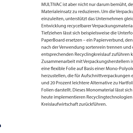
MULTIVAC
ist aber nicht nur darum bemüht, d
Materialeinsatz zu reduzieren. Um die Verpa
einzuleiten, unterstützt das Unternehmen gleic
Entwicklung recycelbarer Verpackungsmateria
Tiefziehen lässt sich beispielsweise die Unterfo
PaperBoard ersetzen – ein Papierverbund, den
nach der Verwendung sortenrein trennen und
entsprechenden Recyclingkreislauf zuführen 
Zusammenarbeit mit Verpackungsherstellern is
eine flexible Folie auf Basis einer Mono-Polyol
herzustellen, die für Aufschnittverpackungen 
und 20 Prozent leichtere Alternative zu Hartfo
Folien darstellt. Dieses Monomaterial lässt sich
heute implementieren Recyclingtechnologien 
Kreislaufwirtschaft zurückführen.
n