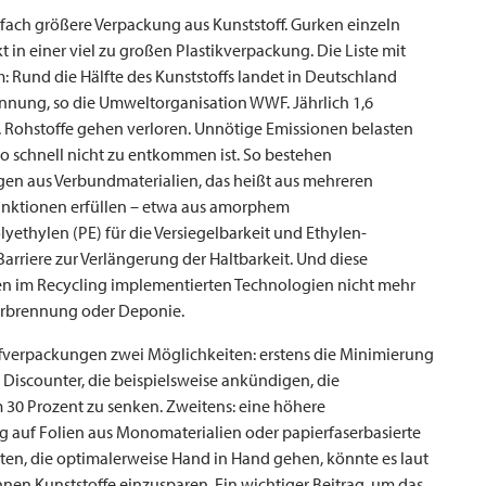
elfach größere Verpackung aus Kunststoff. Gurken einzeln
kt in einer viel zu großen Plastikverpackung. Die Liste mit
: Rund die Hälfte des Kunststoffs landet in Deutschland
rennung, so die Umweltorganisation WWF. Jährlich 1,6
. Rohstoffe gehen verloren. Unnötige Emissionen belasten
 so schnell nicht zu entkommen ist. So bestehen
gen aus Verbundmaterialien, das heißt aus mehreren
Funktionen erfüllen – etwa aus amorphem
lyethylen (PE) für die Versiegelbarkeit und Ethylen-
arriere zur Verlängerung der Haltbarkeit. Und diese
igen im Recycling implementierten Technologien nicht mehr
Verbrennung oder Deponie.
offverpackungen zwei Möglichkeiten: erstens die Minimierung
 Discounter, die beispielsweise ankündigen, die
30 Prozent zu senken. Zweitens: eine höhere
g auf Folien aus Monomaterialien oder papierfaserbasierte
ten, die optimalerweise Hand in Hand gehen, könnte es laut
nen Kunststoffe einzusparen. Ein wichtiger Beitrag, um das