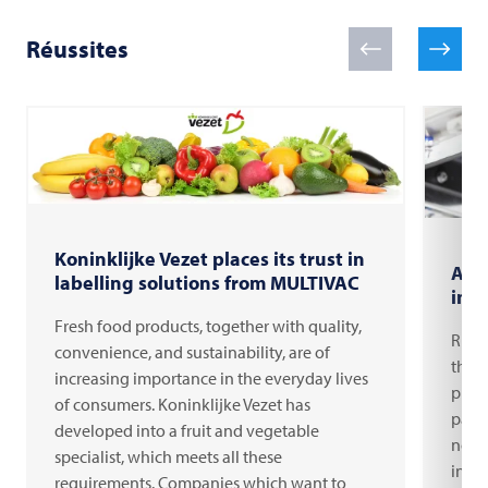
Réussites
Koninklijke Vezet places its trust in
Aut
labelling solutions from MULTIVAC
insp
Fresh food products, together with quality,
Risi
convenience, and sustainability, are of
the c
increasing importance in the everyday lives
print
of consumers. Koninklijke Vezet has
packa
developed into a fruit and vegetable
no l
specialist, which meets all these
inspe
requirements. Companies which want to