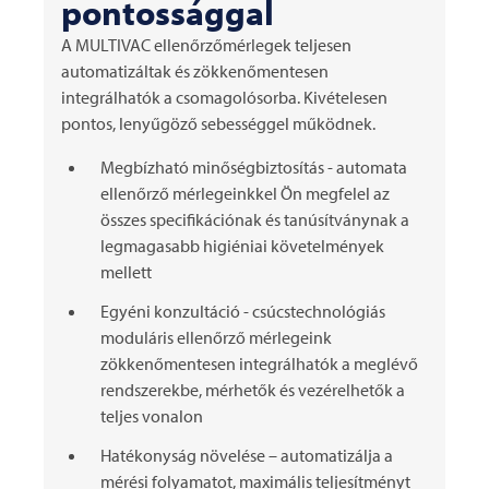
pontossággal
A
MULTIVAC
ellenőrzőmérlegek teljesen
automatizáltak és zökkenőmentesen
integrálhatók a csomagolósorba. Kivételesen
pontos, lenyűgöző sebességgel működnek.
Megbízható minőségbiztosítás - automata
ellenőrző mérlegeinkkel Ön megfelel az
összes specifikációnak és tanúsítványnak a
legmagasabb higiéniai követelmények
mellett
Egyéni konzultáció - csúcstechnológiás
moduláris ellenőrző mérlegeink
zökkenőmentesen integrálhatók a meglévő
rendszerekbe, mérhetők és vezérelhetők a
teljes vonalon
Hatékonyság növelése – automatizálja a
mérési folyamatot, maximális teljesítményt