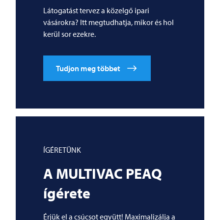
Látogatást tervez a közelgő ipari
vásárokra? Itt megtudhatja, mikor és hol
kerül sor ezekre.
Tudjon meg többet
ÍGÉRETÜNK
A
MULTIVAC
PEAQ
ígérete
Érjük el a csúcsot együtt! Maximalizálja a