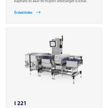
kapható és akár 90 m/perc sebességet is kínál.
Érdeklődés
I 221