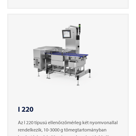
I 220
Az I 220 típusú ellenőrzőmérleg két nyomvonallal
rendelkezik, 10-3000 g tömegtartományban