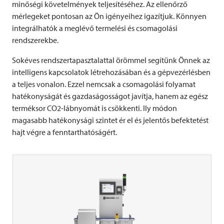
minőségi követelmények teljesítéséhez. Az ellenőrző
mérlegeket pontosan az Ön igényeihez igazítjuk. Könnyen
integrálhatók a meglévő termelési és csomagolási
rendszerekbe.
Sokéves rendszertapasztalattal örömmel segítünk Önnek az
intelligens kapcsolatok létrehozásában és a gépvezérlésben
a teljes vonalon. Ezzel nemcsak a csomagolási folyamat
hatékonyságát és gazdaságosságot javítja, hanem az egész
terméksor CO2-lábnyomát is csökkenti. Ily módon
magasabb hatékonysági szintet ér el és jelentős befektetést
hajt végre a fenntarthatóságért.