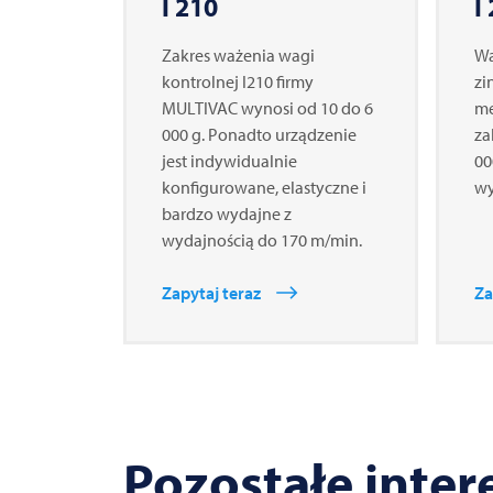
I 210
I
Zakres ważenia wagi
Wa
kontrolnej I210 firmy
zi
MULTIVAC
wynosi od 10 do 6
me
000 g. Ponadto urządzenie
za
jest indywidualnie
00
konfigurowane, elastyczne i
wy
bardzo wydajne z
wydajnością do 170 m/min.
Zapytaj teraz
Za
Pozostałe inter