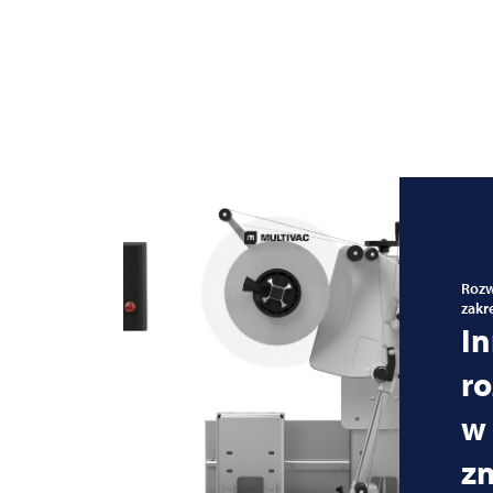
Rozw
zakr
I
r
w 
z