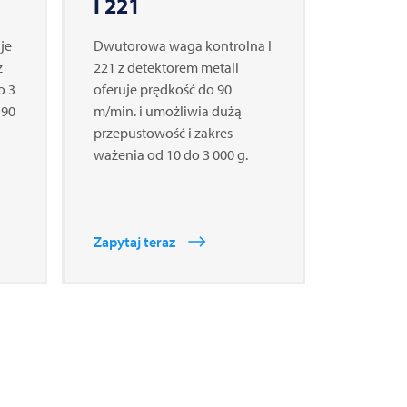
I 221
je
Dwutorowa waga kontrolna I
z
221 z detektorem metali
o 3
oferuje prędkość do 90
 90
m/min. i umożliwia dużą
przepustowość i zakres
ważenia od 10 do 3 000 g.
Zapytaj teraz