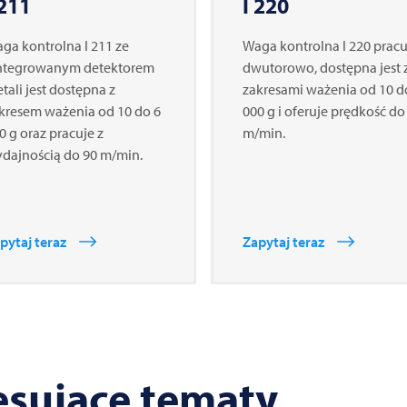
 211
I 220
ga kontrolna I 211 ze
Waga kontrolna I 220 pracu
ntegrowanym detektorem
dwutorowo, dostępna jest 
tali jest dostępna z
zakresami ważenia od 10 d
kresem ważenia od 10 do 6
000 g i oferuje prędkość do
0 g oraz pracuje z
m/min.
dajnością do 90 m/min.
pytaj teraz
Zapytaj teraz
esujące tematy