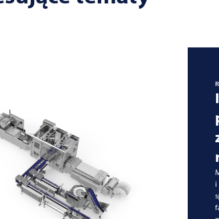
R
M
i
s
f
p