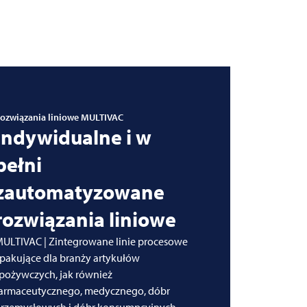
ozwiązania liniowe
MULTIVAC
Indywidualne i w
pełni
zautomatyzowane
rozwiązania liniowe
ULTIVAC | Zintegrowane linie procesowe
 pakujące dla branży artykułów
pożywczych, jak również
armaceutycznego, medycznego, dóbr
rzemysłowych i dóbr konsumpcyjnych.