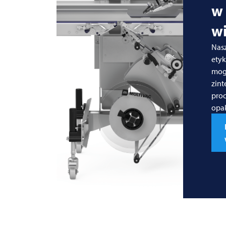
w
wi
Nas
ety
mog
zint
pro
opa