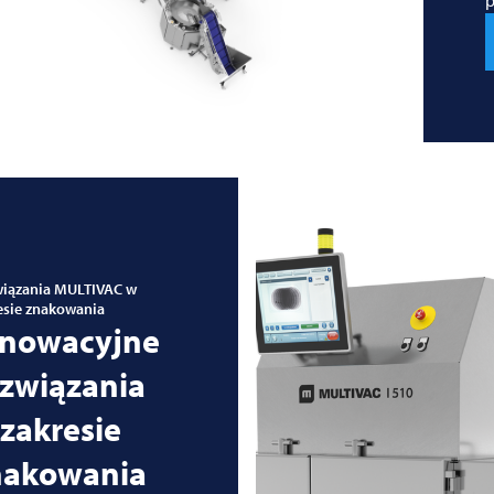
iązania
MULTIVAC
w
esie znakowania
nnowacyjne
ozwiązania
zakresie
nakowania