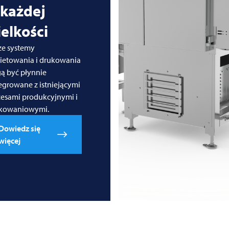
 każdej
elkości
ze systemy
kietowania i drukowania
ą być płynnie
egrowane z istniejącymi
cesami produkcyjnymi i
kowaniowymi.
Dowiedz się
więcej