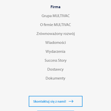
Colombia
Firma
Grupa MULTIVAC
Costa Rica
O firmie MULTIVAC
Croatia | Hrvatska
Zrównoważony rozwój
Wiadomości
Czech Republic | Česká republika
Wydarzenia
Danmark | Denmark
Success Story
Dostawcy
Djibouti | Jabuuti
Dokumenty
Dominican Republic | República Dominicana
Ecuador | República del Ecuador
Skontaktuj się z nami!