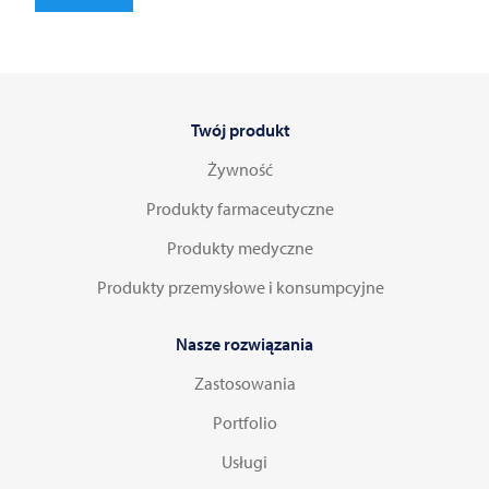
Belgium | Belgique | België | Belgien
Bolivia
Twój produkt
Bosnia and Herzegovina
Żywność
Brazil
Produkty farmaceutyczne
Produkty medyczne
Bulgaria | България
Produkty przemysłowe i konsumpcyjne
Burundi
Nasze rozwiązania
Zastosowania
Canada
Portfolio
Chile
Usługi