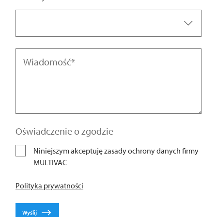
Algeria | الجزائر
Argentina
Wiadomość
Australia
Austria | Österreich
Food
Azerbaijan | Azərbaycan
Oświadczenie o zgodzie
Medical
Bahrain | البحرين
Niniejszym akceptuję zasady ochrony danych firmy
Pharma
MULTIVAC
Bangladesh | বাংলাদেশ
Polityka prywatności
Industrial
Belarus | Беларусь
Wyślij