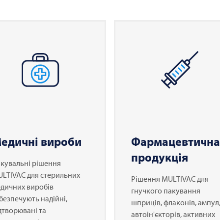
едичні вироби
Фармацевтична
продукція
кувальні рішення
ULTIVAC
для стерильних
Рішення
MULTIVAC
для
дичних виробів
гнучкого пакування
безпечують надійні,
шприців, флаконів, ампул
дтворювані та
автоін'єкторів, активних