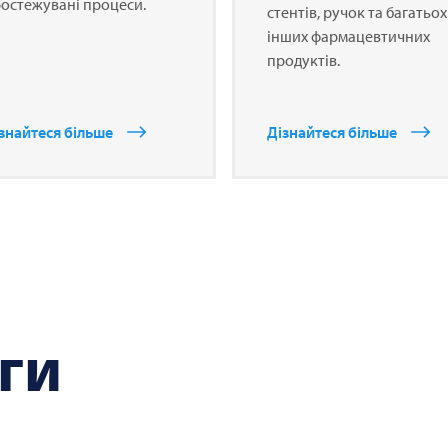
остежувані процеси.
стентів, ручок та багатьох
інших фармацевтичних
продуктів.
знайтеся більше
Дізнайтеся більше
ги