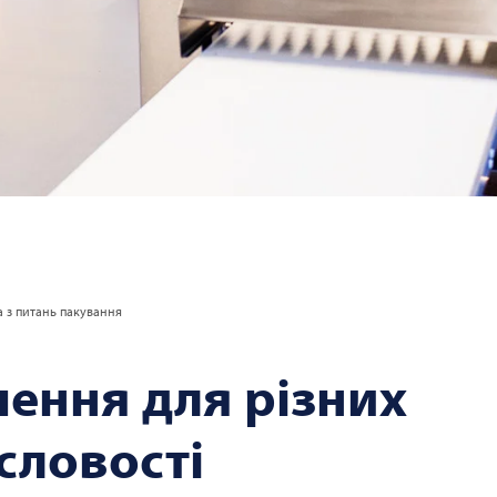
а з питань пакування
шення для різних
словості