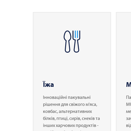
Їжа
М
Інноваційні пакувальні
Па
рішення для свіжого м'яса,
M
ковбас, альтернативних
ме
білків, птиці, сирів, снеків та
за
інших харчових продуктів -
ві