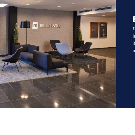
Л
І
З
п