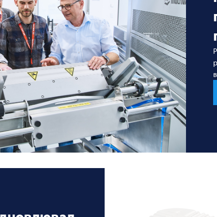
Р
р
в
ідновлювал