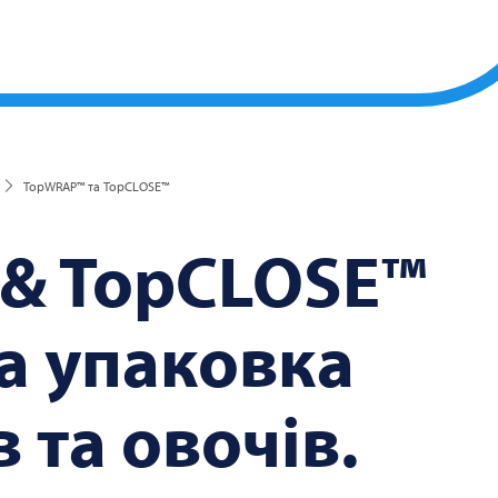
TopWRAP™ та TopCLOSE™
& TopCLOSE™
на упаковка
 та овочів.