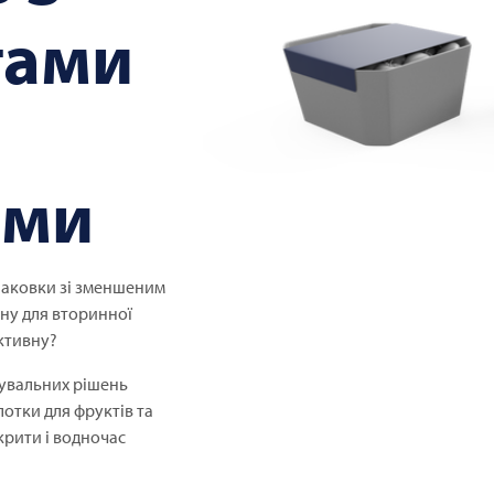
тами
ами
паковки зі зменшеним
тну для вторинної
ктивну?
увальних рішень
тки для фруктів та
крити і водночас