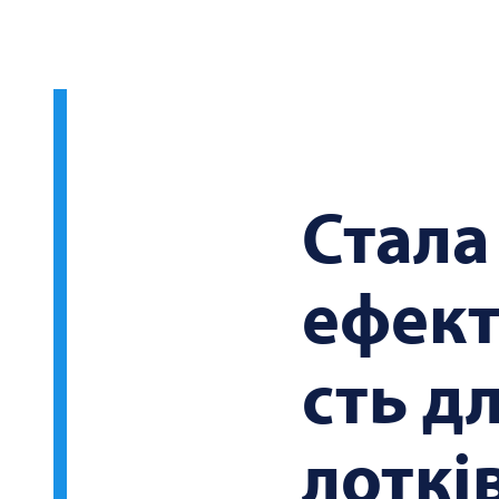
Стала
ефект
сть д
лотків