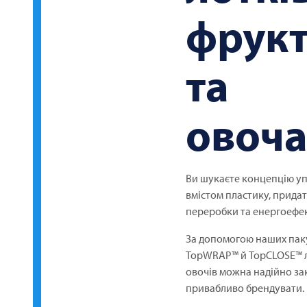
фрук
та
овоч
Ви шукаєте концепцію у
вмістом пластику, прида
переробки та енергоефе
За допомогою наших пак
TopWRAP™ й TopCLOSE™ ло
овочів можна надійно за
привабливо брендувати.