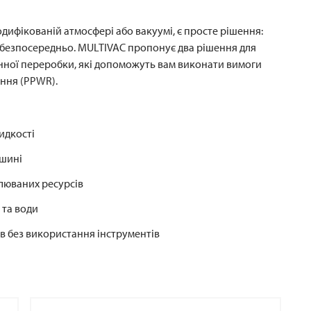
дифікованій атмосфері або вакуумі, є просте рішення:
 безпосередньо.
MULTIVAC
пропонує два рішення для
нної переробки, які допоможуть вам виконати вимоги
ання (PPWR).
идкості
ашині
люваних ресурсів
 та води
ків без використання інструментів