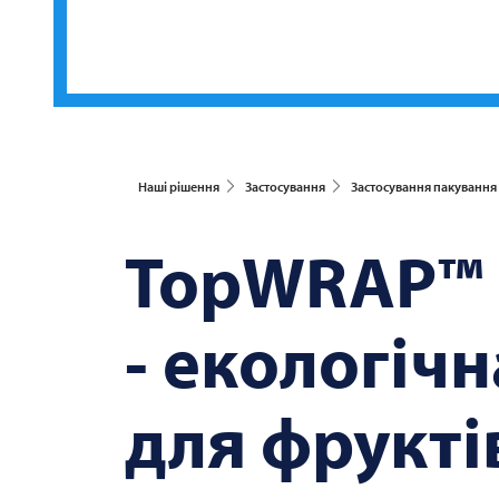
Наші рішення
Застосування
Застосування пакування
TopWRAP™ 
- екологіч
для фруктів