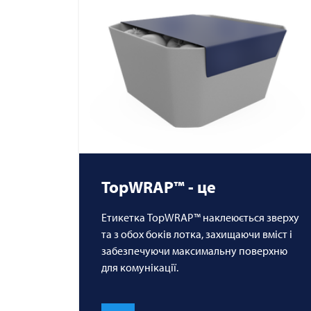
TopWRAP™ - це
Етикетка TopWRAP™ наклеюється зверху
та з обох боків лотка, захищаючи вміст і
забезпечуючи максимальну поверхню
для комунікації.