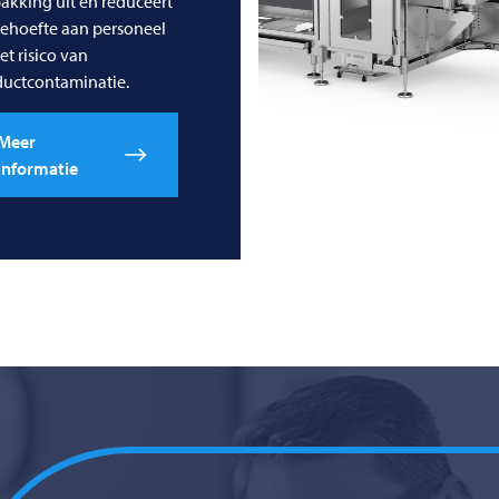
akking uit en reduceert
ehoefte aan personeel
et risico van
ductcontaminatie.
Meer
informatie