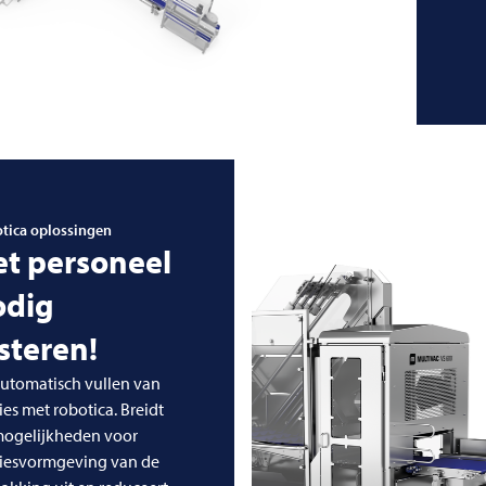
tica oplossingen
et personeel
odig
steren!
utomatisch vullen van
ies met robotica. Breidt
mogelijkheden voor
tiesvormgeving van de