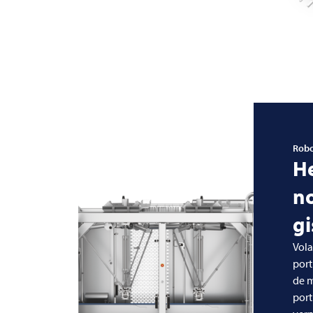
Robo
H
n
gi
Vola
port
de 
por