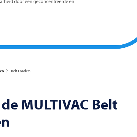
arheid door een geconcentreerde en
gen
Belt Loaders
 de
MULTIVAC
Belt
en