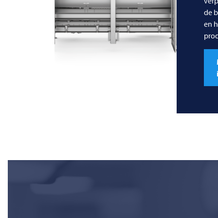
verp
de b
en h
pro