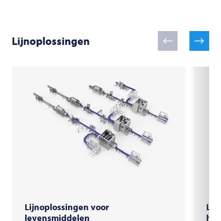
Lijnoplossingen
Lijnoplossingen voor
Lij
levensmiddelen
hul