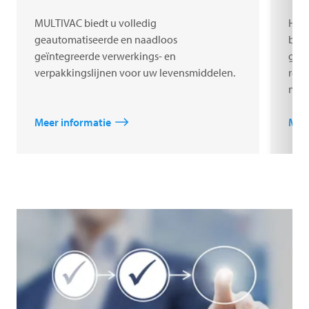
MULTIVAC biedt u volledig
Het 
geautomatiseerde en naadloos
bewe
geïntegreerde verwerkings- en
gara
verpakkingslijnen voor uw levensmiddelen.
repr
medi
Meer informatie
Meer