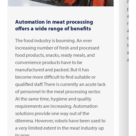
itsel
pres
alte
Automation in meat processing
regu
offers a wide range of benefits
adap
opti
The food industry is booming. An ever
impo
increasing number of fresh and processed
are 
food products, snacks, ready meals, and
auto
convenience products have to be
manufactured and packed. But it has
become more difficult to find suitable or
qualified staff. There is currently an acute lack
of personnel in the meat processing sector.
At the same time, hygiene and quality
requirements are increasing. Automation
solutions provide one way out of the
dilemma. However, robots have been used to
a very limited extent in the meat industry up
to now.