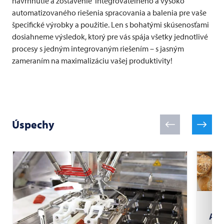
navrhnutie a zostavenie integrovateľného a vysoko
automatizovaného riešenia spracovania a balenia pre vaše
špecifické výrobky a použitie. Len s bohatými skúsenosťami
dosiahneme výsledok, ktorý pre vás spája všetky jednotlivé
procesy s jedným integrovaným riešením – s jasným
zameraním na maximalizáciu vašej produktivity!
Úspechy
Aut