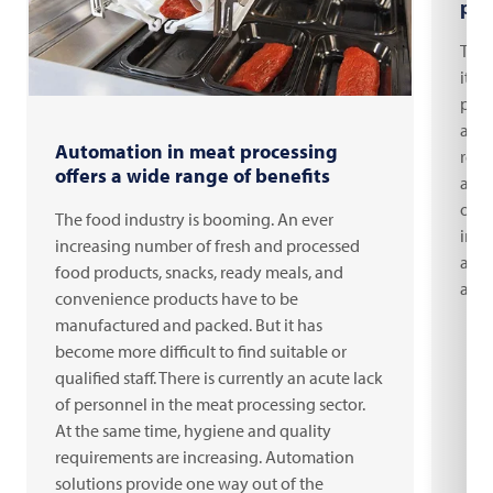
pro
The 
itsel
pres
alte
Automation in meat processing
regu
offers a wide range of benefits
adap
opti
The food industry is booming. An ever
impo
increasing number of fresh and processed
are 
food products, snacks, ready meals, and
auto
convenience products have to be
manufactured and packed. But it has
become more difficult to find suitable or
qualified staff. There is currently an acute lack
of personnel in the meat processing sector.
At the same time, hygiene and quality
requirements are increasing. Automation
solutions provide one way out of the