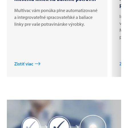
pro
Multivac vám ponúka plne automatizované
Indi
a integrovateľné spracovateľské a baliace
vyso
linky pre vaše potravinárske výrobky.
MULT
proc
Zistiť viac
Zisti