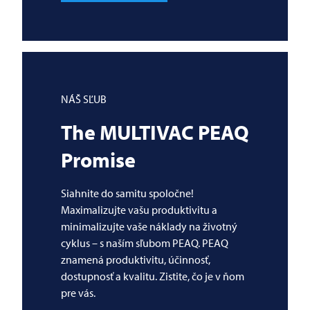
NÁŠ SĽUB
The
MULTIVAC
PEAQ
Promise
Siahnite do samitu spoločne!
Maximalizujte vašu produktivitu a
minimalizujte vaše náklady na životný
cyklus – s naším sľubom PEAQ. PEAQ
znamená produktivitu, účinnosť,
dostupnosť a kvalitu. Zistite, čo je v ňom
pre vás.