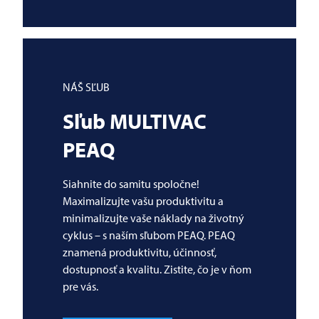
NÁŠ SĽUB
Sľub
MULTIVAC
PEAQ
Siahnite do samitu spoločne!
Maximalizujte vašu produktivitu a
minimalizujte vaše náklady na životný
cyklus – s naším sľubom PEAQ. PEAQ
znamená produktivitu, účinnosť,
dostupnosť a kvalitu. Zistite, čo je v ňom
pre vás.