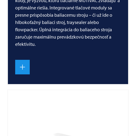
kódy, je výzvou, ktorú tlačiarne MUTIVAC zvládajú a
optimálne riešia. Integrované tlačové moduly sa
presne prispôsobia baliacemu stroju – či už ide o
hlbokoťažný baliaci stroj, traysealer alebo
flowpacker. Úplná integrácia do baliaceho stroja
zaručuje maximálnu prevádzkovú bezpečnosť a
efektivitu.