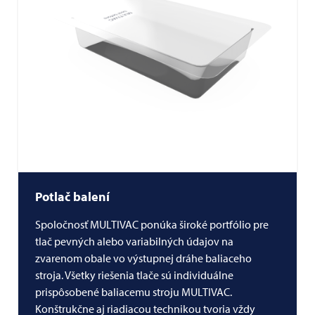
Potlač balení
Spoločnosť
MULTIVAC
ponúka široké portfólio pre
tlač pevných alebo variabilných údajov na
zvarenom obale vo výstupnej dráhe baliaceho
stroja. Všetky riešenia tlače sú individuálne
prispôsobené baliacemu stroju
MULTIVAC
.
Konštrukčne aj riadiacou technikou tvoria vždy