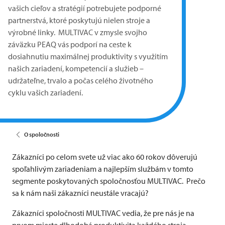
vašich cieľov a stratégií potrebujete podporné
partnerstvá, ktoré poskytujú nielen stroje a
výrobné linky.
MULTIVAC
v zmysle svojho
záväzku PEAQ vás podporí na ceste k
dosiahnutiu maximálnej produktivity s využitím
našich zariadení, kompetencií a služieb –
udržateľne, trvalo a počas celého životného
cyklu vašich zariadení.
O spoločnosti
Zákazníci po celom svete už viac ako 60 rokov dôverujú
spoľahlivým zariadeniam a najlepším službám v tomto
segmente poskytovaných spoločnosťou
MULTIVAC
. Prečo
sa k nám naši zákazníci neustále vracajú?
Zákazníci spoločnosti
MULTIVAC
vedia, že pre nás je na
prvom mieste dlhodobá produktivita každého stroja.