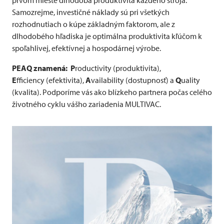
Samozrejme, investičné náklady sú pri všetkých
rozhodnutiach o kúpe základným faktorom, ale z
dlhodobého hľadiska je optimálna produktivita kľúčom k
spoľahlivej, efektívnej a hospodárnej výrobe.
PEAQ znamená:
P
roductivity (produktivita),
E
fficiency (efektivita),
A
vailability (dostupnosť) a
Q
uality
(kvalita).
Podporíme vás ako blízkeho partnera počas celého
životného cyklu vášho zariadenia
MULTIVAC
.