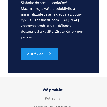
Siahnite do samitu spoločne!
Maximalizujte vašu produktivitu a
minimalizujte vaše náklady na životný
cyklus – s naším sľubom PEAQ. PEAQ
znamená produktivitu, účinnosť,
dostupnosť a kvalitu. Zistite, čo je v ňom
pre vás.
Zistiť viac
Váš produkt
Potraviny
Farmaceutické výrobky