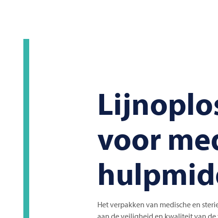
Lijnoplo
voor me
hulpmid
Het verpakken van medische en sterie
aan de veiligheid en kwaliteit van d