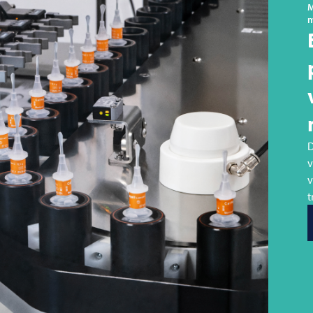
M
m
D
v
v
t