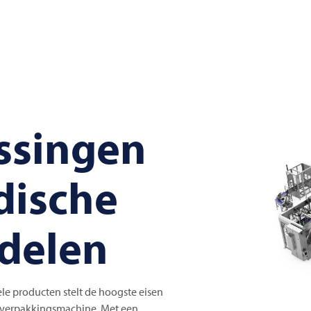
ssingen
dische
delen
le producten stelt de hoogste eisen
e verpakkingsmachine. Met een