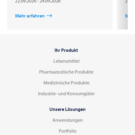
22.09.2026 - 24.09.2026
27.0
Mehr erfahren
Mehr
Ihr Produkt
Lebensmittel
Pharmazeutische Produkte
Medizinische Produkte
Industrie- und Konsumgüter
Unsere Lösungen
Anwendungen
Portfolio