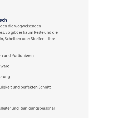
isch
neiden die wegweisenden
ess. So gibt es kaum Reste und die
n, Scheiben oder Streifen – Ihre
n und Portionieren
ohware
ierung
gkeit und perfekten Schnitt
nsleiter und Reinigungspersonal