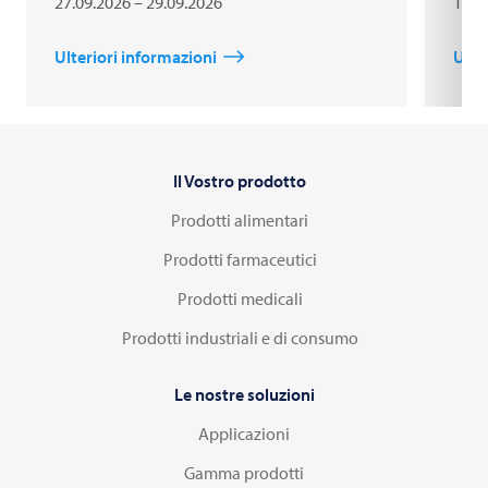
27.09.2026 – 29.09.2026
18.1
Ulteriori informazioni
Ulte
Il Vostro prodotto
Prodotti alimentari
Prodotti farmaceutici
Prodotti medicali
Prodotti industriali e di consumo
Le nostre soluzioni
Applicazioni
Gamma prodotti