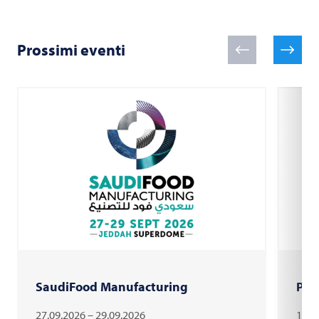
Prossimi eventi
SaudiFood Manufacturing
PAC
27.09.2026 – 29.09.2026
18.1