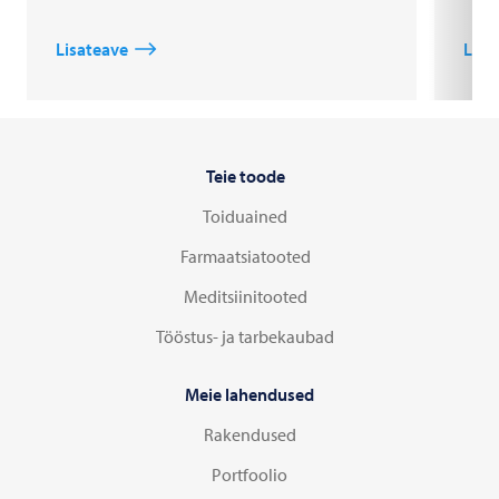
Lisateave
Lisa
Teie toode
Toiduained
Farmaatsiatooted
Meditsiinitooted
Tööstus- ja tarbekaubad
Meie lahendused
Rakendused
Portfoolio