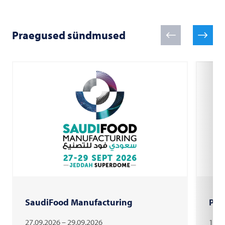
Praegused sündmused
SaudiFood Manufacturing
PAC
27.09.2026 – 29.09.2026
18.1