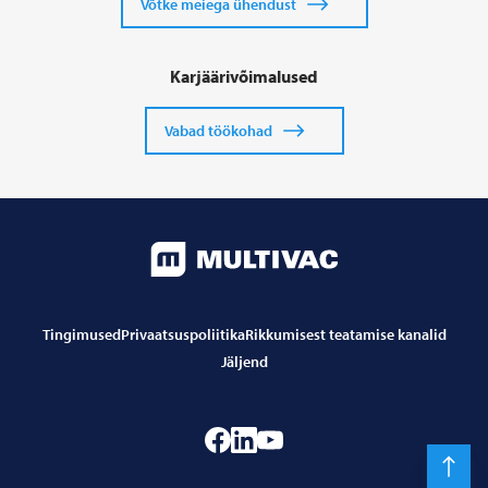
Võtke meiega ühendust
Karjäärivõimalused
Vabad töökohad
Tingimused
Privaatsuspoliitika
Rikkumisest teatamise kanalid
Jäljend