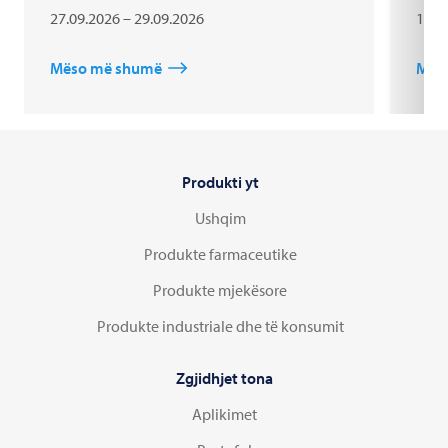
27.09.2026 – 29.09.2026
18.1
Mëso më shumë
Mës
Produkti yt
Ushqim
Produkte farmaceutike
Produkte mjekësore
Produkte industriale dhe të konsumit
Zgjidhjet tona
Aplikimet