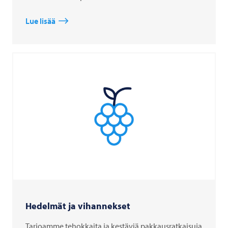
Lue lisää
Hedelmät ja vihannekset
Tarjoamme tehokkaita ja kestäviä pakkausratkaisuja