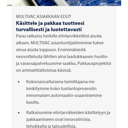
MULTIVAC
ASIAKKAAN EDUT
Käsittele ja pakkaa tuotteesi
turvallisesti ja luotettavasti
Paras ratkaisu herkille elintarvikkeillesi alusta
alkaen.
MULTIVAC
asiantuntijatiimimme tukee
sinua alusta loppuun. Ensimmäisestä
neuvottelusta lähtien aina laadukkaasen huolto-
ja varaosapalveluumme saakka. Pakkausprojektisi
on ammattitaitoisissa käsissä.
Kokonaisvaltaisena toimittajana me
keskitymme koko tuotantoprosessiin
erinomaisen automaatio-osaamisemme
kautta.
Ratkaisumme elintarvikkeiden käsittelyyn ja
pakkaamiseen ovat innovatiivisia,
tehokkaita ja taloudellisia.