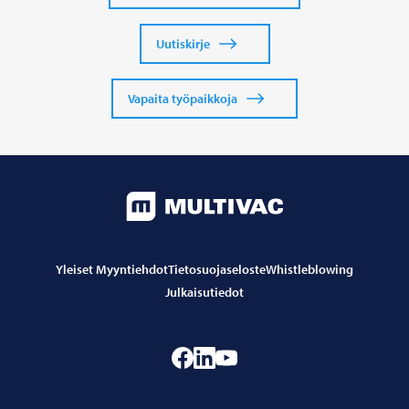
Uutiskirje
Vapaita työpaikkoja
Yleiset Myyntiehdot
Tietosuojaseloste
Whistleblowing
Julkaisutiedot