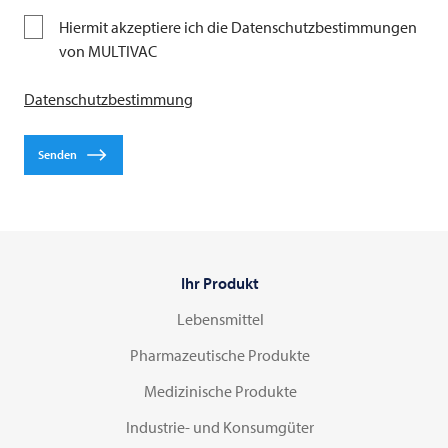
Azerbaijan | Azərbaycan
Hiermit akzeptiere ich die Datenschutzbestimmungen
Pharma
von MULTIVAC
Bahrain | البحرين
Datenschutzbestimmung
Industrial
Bangladesh | বাংলাদেশ
Senden
Belarus | Беларусь
Belgium | Belgique | België | Belgien
Ihr Produkt
Bolivia
Lebensmittel
Bosnia and Herzegovina
Pharmazeutische Produkte
Medizinische Produkte
Brazil
Industrie- und Konsumgüter