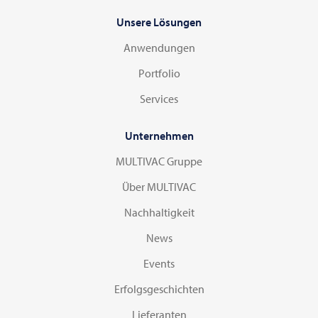
Bulgaria | България
Unsere Lösungen
Anwendungen
Burundi
Portfolio
Canada
Services
Chile
Unternehmen
MULTIVAC Gruppe
Colombia
Über MULTIVAC
Costa Rica
Nachhaltigkeit
News
Croatia | Hrvatska
Events
Czech Republic | Česká republika
Erfolgsgeschichten
Lieferanten