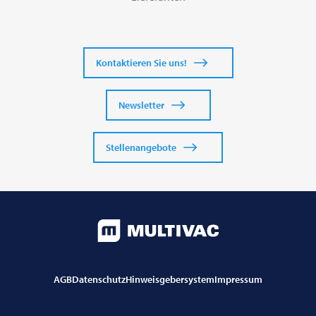
Danmark | Denmark
Djibouti | Jabuuti
Kontaktieren Sie uns!
Dominican Republic | República Dominicana
Newsletter
Ecuador | República del Ecuador
Stellenangebote
Egypt | مصر
Estonia | Eesti
Ethiopia | ኢትዮጵያ
AGB
Datenschutz
Hinweisgebersystem
Impressum
Finland | Suomi