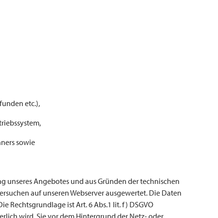
funden etc.),
riebssystem,
hners sowie
ung unseres Angebotes und aus Gründen der technischen
versuchen auf unseren Webserver ausgewertet. Die Daten
Die Rechtsgrundlage ist Art. 6 Abs.1 lit. f) DSGVO
rderlich wird, Sie vor dem Hintergrund der Netz- oder