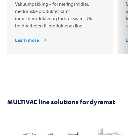
Vakuumpakking – for næringsmidler,
MAP-
medisinske produkter, samt
matv
industriprodukter og forbruksvarer. Øk
tran
holdbarheten til produktene dine.
seg f
Learn more
Lea
MULTIVAC
line solutions for dyremat