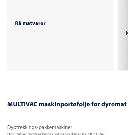
Rå matvarer
Kok
MULTIVAC
maskinportefølje for dyremat
Dyptrekkings-pakkemaskiner
Høyytelses dyptrekkings- pakkemaskiner fra MULTIVAC