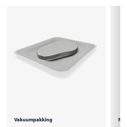
Vakuumpakking
MAP