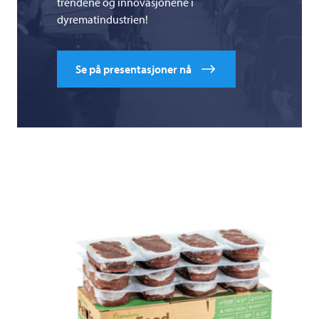
trendene og innovasjonene i
dyrematindustrien!
Se på presentasjoner nå