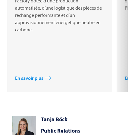
Factory dotée d’une production
d’eur
automatisée, d’une logistique des pièces de
l’inn
rechange performante et d’un
approvisionnement énergétique neutre en
carbone.
En savoir plus
En sa
Tanja Böck
Public Relations