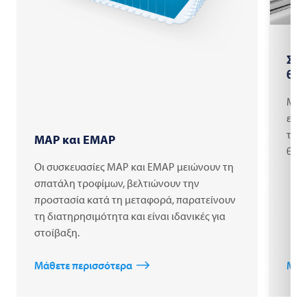
Σήμ
θε
Μεμ
ενσω
ταιν
MAP και EMAP
θερ
Οι συσκευασίες MAP και EMAP μειώνουν τη
σπατάλη τροφίμων, βελτιώνουν την
προστασία κατά τη μεταφορά, παρατείνουν
τη διατηρησιμότητα και είναι ιδανικές για
στοίβαξη.
Μάθετε περισσότερα
Μάθ