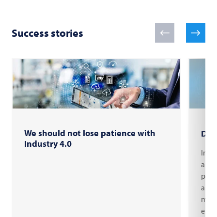
Success stories
We should not lose patience with
Digi
Industry 4.0
In ma
alre
proce
altho
make
effic