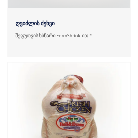
ღვიძლის ძეხვი
შეფუთვის ხსნარი FormShrink-ით™