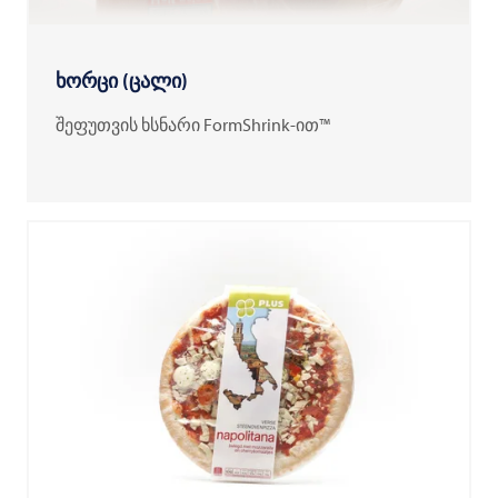
ხორცი (ცალი)
შეფუთვის ხსნარი FormShrink-ით™