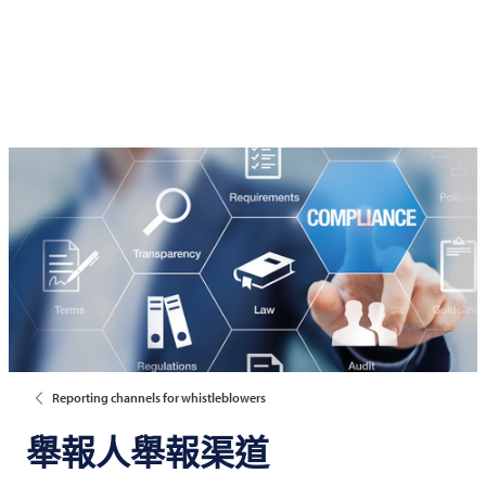
Reporting channels for whistleblowers
舉報人舉報渠道