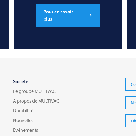
Pour en savoir
plus
Société
Co
Le groupe MULTIVAC
A propos de MULTIVAC
Ne
Durabilité
Nouvelles
Of
Événements