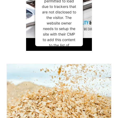
permitted to load
due to trackers that
are not disclosed to
the visitor. The
website owner
needs to setup the
site with their CMP
to add this content
to the list of
technologies used.
Powered by
Usercentrics
Consent
Management
Platform