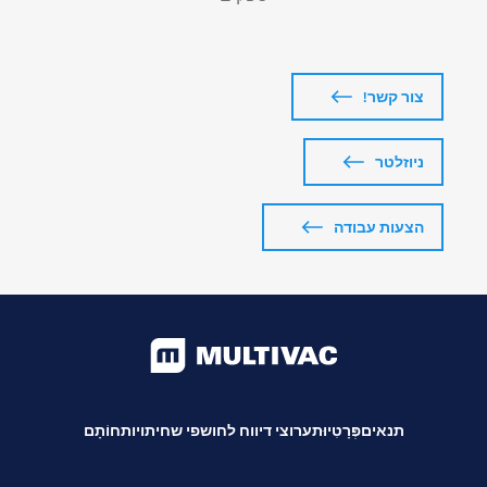
צור קשר!
ניוזלטר
הצעות עבודה
תנאים
פְּרָטִיוּת
ערוצי דיווח לחושפי שחיתויות
חוֹתָם