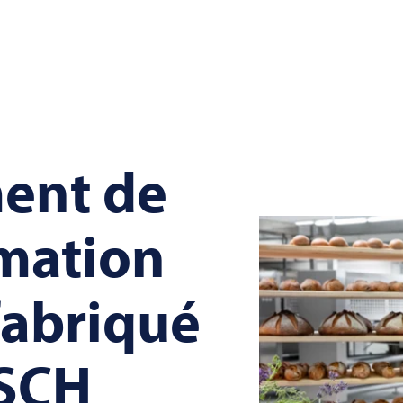
ent de
mation
fabriqué
SCH