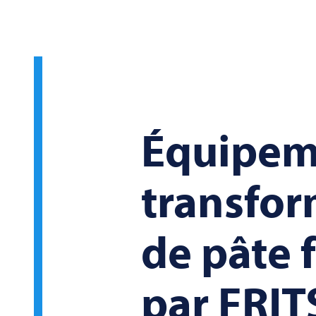
Équipem
transfor
de pâte 
par
FRIT