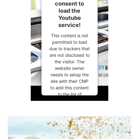
consent to
load the
Youtube
service!
This content is not
permitted to load
due to trackers that
are not disclosed to
the visitor. The
website owner
needs to setup the
site with their CMP
to add this content
to the list of
technologies used.
Powered by
Usercentrics
Consent
Management
Platform