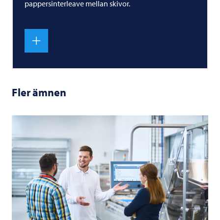
pappersinterleave mellan skivor.
Fler ämnen