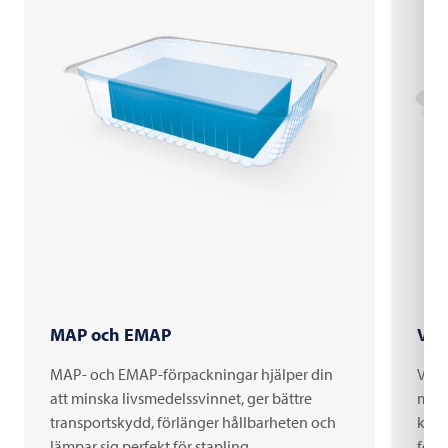
MAP och EMAP
Vak
MAP- och EMAP-förpackningar hjälper din
Vaku
att minska livsmedelssvinnet, ger bättre
medi
transportskydd, förlänger hållbarheten och
kons
lämpar sig perfekt för stapling.
för 